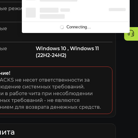
ые режимы
Оконный, Безрамочный
Connecting...
мые
Intel и AMD
мые
Windows 10 , Windows 11
(22H2-24H2)
ние!
ACKS не несет ответственности за 
юдение системных требований. 
 в работе чита при несоблюдении 
ных требований - не являются 
нием для возврата денежных средств.
чита