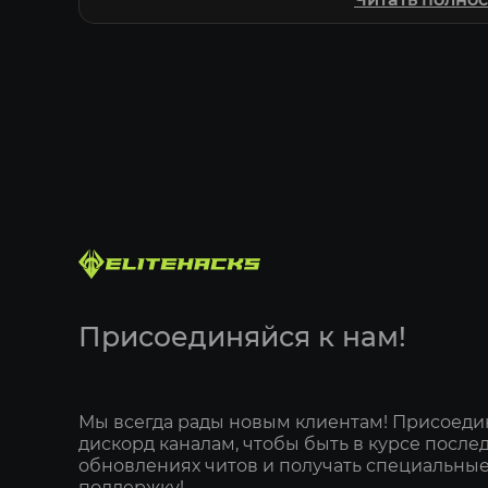
Все элементы ESP имеют гибкую систему 
настроить отображение для врагов, тимме
игроков.
Savage для Marathon доступен на Elitehacks
Присоединяйся к нам!
Мы всегда рады новым клиентам! Присоеди
дискорд каналам, чтобы быть в курсе после
обновлениях читов и получать специальные
поддержку!