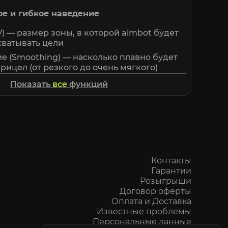
ое и гибкое наведение
) — размер зоны, в которой aimbot будет
хватывать цели
е (Smoothing) — насколько плавно будет
рицел (от резкого до очень мягкого)
цели — выбор: ближайшая к центру
Показать
все
функций
мый популярный и естественный вариант)
тиммейтов — включить/выключить урон по
сть — голова по умолчанию, можно быстро
ть
 радиус — отображает круг прицеливания
Контакты
кране
Гарантии
 снаплайны — линии от вашего прицела к
Розыгрыши
но для понимания, куда смотрит aimbot)
Договор оферты
Оплата и Доставка
ржания — aimbot работает только пока
Известные проблемы
иша (hold)
Персональные данные