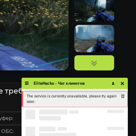
EliteHacks - Чат клиентов
е требования
The service is currently unavailable, please try again 
later.
Стим
уфер:
Нет
 ОБС:
Нет