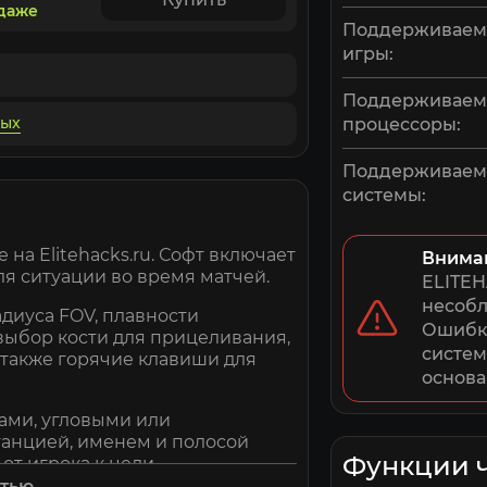
одаже
Поддерживаем
игры:
Поддерживае
ных
процессоры:
Поддерживае
системы:
 на Elitehacks.ru. Софт включает
Внима
я ситуации во время матчей.
ELITEH
несобл
диуса FOV, плавности
Ошибки
выбор кости для прицеливания,
систем
 также горячие клавиши для
основа
сами, угловыми или
танцией, именем и полосой
Функции 
от игрока к цели.
стью