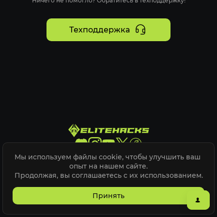
Ничего не помогло? Обратитесь в техподдержку!
Техподдержка
Мы используем файлы cookie, чтобы улучшить ваш 
Elite Hacks @
2026
опыт на нашем сайте.

Продолжая, вы соглашаетесь с их использованием.
Карта сайта
ELITEPVPERS
Принять