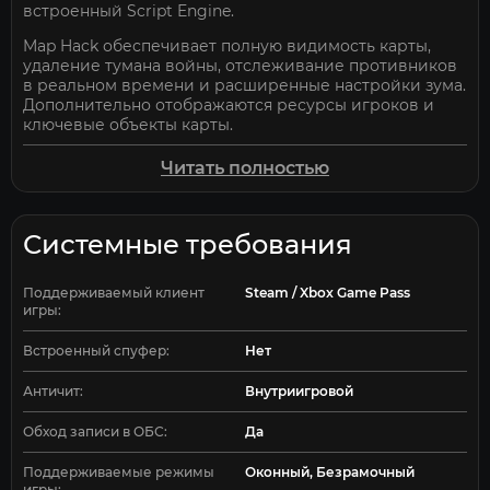
встроенный Script Engine.
Map Hack обеспечивает полную видимость карты,
удаление тумана войны, отслеживание противников
в реальном времени и расширенные настройки зума.
Дополнительно отображаются ресурсы игроков и
ключевые объекты карты.
Радар поддерживает 2D-оверлей с настройкой
Читать полностью
размера, масштаба, рамки и цветовой фильтрацией.
Доступна синхронизация с ESP-фильтрами и
обновление данных в реальном времени.
Системные требования
AI TakeOver позволяет передать управление
встроенному ИИ с выбором уровня сложности и
автозапуском в матчах 1vs1. Script Engine
Поддерживаемый клиент
Steam / Xbox Game Pass
игры:
поддерживает Lua и SCAR, встроенный редактор
скриптов и загрузку пользовательских сценариев.
Встроенный спуфер:
Нет
Дополнительные функции включают FPS-счётчик,
доступ к консоли, Stream Safe режим, систему
Античит:
Внутриигровой
конфигов и современный тёмный интерфейс. Shack
Private для Age of Empires IV подойдёт пользователям,
Обход записи в ОБС:
Да
которым нужен комплексный инструмент контроля
карты и автоматизации.
Поддерживаемые режимы
Оконный, Безрамочный
игры: