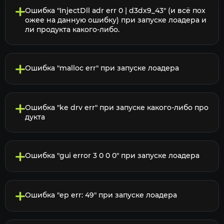
Ошибка "InjectDll adr err 0 | d3dx9_43" (и всё пох
ожее на данную ошибку) при запуске лоадера и
ли продукта какого-либо.
Ошибка "malloc err" при запуске лоадера
Ошибка "ke drv err" при запуске какого-либо про
дукта
Ошибка "gui error 3 0 0 0" при запуске лоадера
Ошибка "ep err: 49" при запуске лоадера