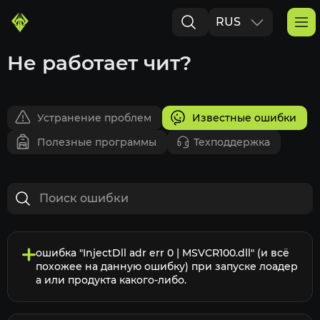
RUS
ENG
Не работает чит?
Устранение проблем
Известные ошибки
Полезные программы
Техподдержка
ошибка "InjectDll adr err 0 | MSVCR100.dll" (и всё
похожее на данную ошибку) при запуске лоадер
а или продукта какого-либо.