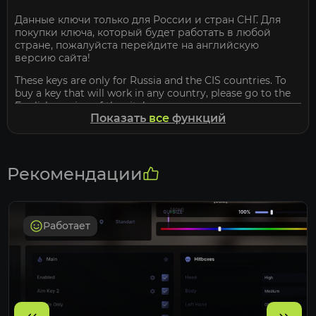
Данные ключи только для России и стран СНГ. Для
покупки ключа, который будет работать в любой
стране, пожалуйста перейдите на английскую
версию сайта!
These keys are only for Russia and the CIS countries. To
buy a key that will work in any country, please go to the
English version of the site!
Показать
все
функций
Функции:
Рекомендации
Игроки:
Включить подсветку игроков
Подсветка игроков квадратами (выбор цвета)
Работает
Подсветка ника Игроков
Подсветка и выбор расположения полоски
брони и здоровья
Подсветка оружия в руках у Игроков
Подсветка игрока заливкой [временно нету]