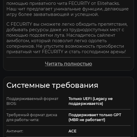
помощью приватного чита FECURITY от Elitehacks.
Наш чит предлагает уникальные функции, делающие
игру более захватывающей и успешной.
С FECURITY вы сможете легко обходить препятствия,
добывать ресурсы даже из труднодоступных мест с
помощью подсветки лута. Насладитесь сайлент
аимботом, который позволит легко одолеть
соперников. Не упустите возможность приобрести
приватный чит FECURITY и стать господином арены!
Купите приватные читы уже сегодня и возглавьте
Читать полностью
таблицу лидеров в Arena Breakout!
Системные требования
Поддерживаемый формат
Только UEFI (Legacy не
BIOS:
поддерживается)
Требуемый формат диска
Поддерживает только GPT
для работы чита:
(MBR не работает!)
Античит:
ACE