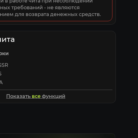
 в работе чита при несоблюдении 
ных требований - не являются 
нием для возврата денежных средств.
чита
оки
SSR
S
A
Показать
все
функций
ый бокс
фракции
ровья