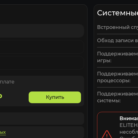
Системны
Встроенный сп
Обход записи в
Поддерживаем
игры:
Поддерживае
процессоры:
оплате
Поддерживае
₽
Купить
системы:
Внима
ELITEH
несобл
ных