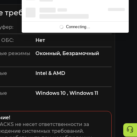
е требования
уфер:
Нет
Connecting...
 ОБС:
Нет
ые режимы
Оконный, Безрамочный
мые
Intel & AMD
мые
Windows 10 , Windows 11
ние!
ACKS не несет ответственности за 
юдение системных требований. 