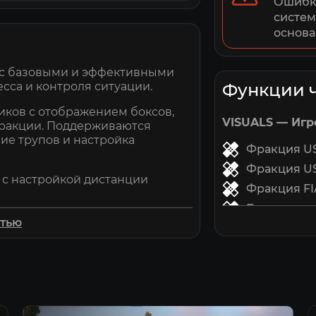
Ошибки
систем
основа
r с базовыми и эффективными
сса и контроля ситуации.
Функции 
ников с отображением боксов,
VISUALS — Игр
 фракции. Поддерживаются
ние трупов и настройка
Фракция U
Фракция U
е с настройкой дистанции
Фракция FI
Бокс
другие объекты с возможностью
стью
Заполненн
Дистанция
 Stamina и No Recoil для
Название 
Оружие
acks.ru.
Полоса здо