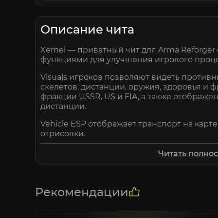
Описание чита
Xernel — приватный чит для Arma Reforge
функциями для улучшения игрового проце
Visuals игроков позволяют видеть против
скелетов, дистанции, оружия, здоровья и
фракции USSR, US и FIA, а также отображе
дистанции.
Vehicle ESP отображает транспорт на карт
отрисовки.
Item ESP позволяет видеть мины, базы и 
Читать полно
отображения дистанции.
Дополнительные функции включают Infinite
повышения эффективности в бою.
Рекомендации
Xernel для Arma Reforger доступен на Eliteh