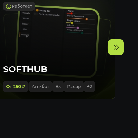
Работает
ная дистанция
нспорт
орта
транспорта
ная дистанция
SOFTHUB
едметы
От 250
₽
Аимбот
Вх
Радар
+
2
ь дистанцию
ная дистанция
я выносливость