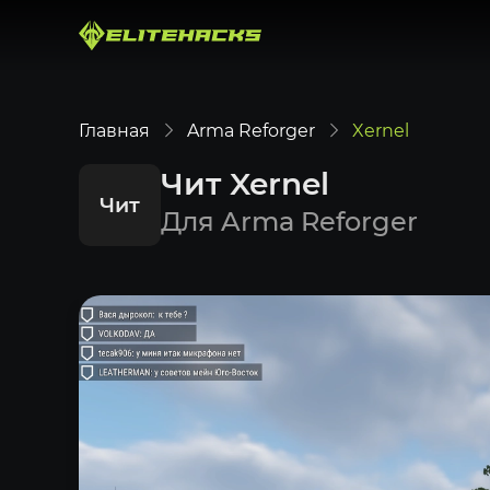
Главная
Arma Reforger
Xernel
Чит Xernel
Чит
Для Arma Reforger