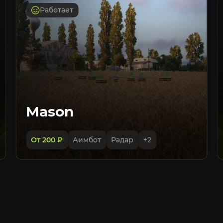
Трупы
Работает
Скелет
Максималь
VISUALS — Тра
ESP трансп
Дистанция 
Максималь
Mason
VISUALS — Пр
Мины
От 200
₽
Аимбот
Радар
+
2
Базы
Показыват
Максималь
MISC
Бесконечна