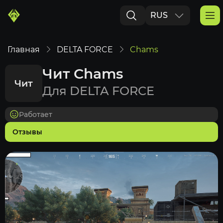
RUS
ENG
Главная
DELTA FORCE
Chams
Чит Chams
Чит
Для DELTA FORCE
Работает
Отзывы