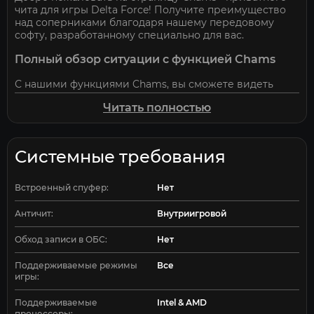
чита для игры Delta Force! Получите преимущество
над соперниками благодаря нашему передовому
софту, разработанному специально для вас.
Полный обзор ситуации с функцией Chams
С нашими функциями Chams, вы сможете видеть
врагов сквозь стены и препятствия. Это даст вам
Читать полностью
полный обзор ситуации, позволяя принимать
стратегические решения и предсказывать движения
противников. Таким образом, вы сможете легко
избегать обнаружения и добиваться успеха на поле
Системные требования
боя.
Chams - ваш идеальный партнер в мире Delta force,
Встроенный спуфер:
Нет
обеспечивающий вас надежным и эффективным
софтом для достижения выдающихся результатов.
Античит:
Внутриигровой
Наш чит разработан с учетом вашей
конфиденциальности и безопасности, что делает его
Обход записи в ОБС:
Нет
незаменимым инструментом для вашего успеха в
игре. Попробуйте Luna chams для дельта форс уже
Поддерживаемые режимы
Все
сегодня и поднимите свою игру на новый уровень!
игры:
Поддерживаемые
Intel & AMD
процессоры: