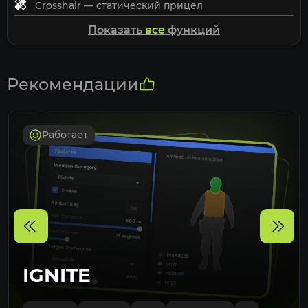
Crosshair — статический прицел
Smoothing — плавность наведения
Показать
все
функций
AimBone — выбор кости для прицеливания
Randomize — рандомизация точки наведения
Head — прицеливание в голову
Рекомендации
Neck — прицеливание в шею
Chest — прицеливание в корпус
Работает
Visuals
Visible Check — проверка видимости
Box — рамка вокруг модели
Fill Box — заливка бокса
Bone — отображение скелета
Names — ники игроков
Distance — дистанция
Weapons — оружие
IGNITE
Levels — уровень
Kills — убийства