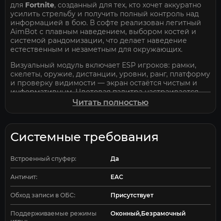
для
Fortnite
, созданный для тех, кто хочет аккуратно
усилить стрельбу и получить полный контроль над
информацией в бою. В софте реализован легитный
AimBot с плавным наведением, выбором костей и
системой рандомизации, что делает наведение
естественным и незаметным для окружающих.
Визуальный модуль включает ESP игроков: рамки,
скелеты, оружие, дистанции, уровни, ранг, платформу
и проверку видимости — экран остаётся чистым и
информативным. Цветовая палитра настраивается
полностью, что позволяет различать видимых и
Читать полностью
невидимых противников.
Дополнительные функции, такие как безопасный
SpeedHack и статический прицел, повышают комфорт
Системные требования
игры без лишнего риска. Все настройки сохраняются
в конфиге и могут быть загружены в один клик.
Встроенный спуфер:
Да
Античит:
EAC
Обход записи в ОБС:
Присутствует
Поддерживаемые режимы
Оконный,Безрамочный