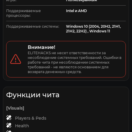
будет безопасным и защищенным.
Так что, если вы ищете приватный чит для GTA 5 с
Поддерживаемые
Intel и AMD
поддержкой FIVEM, предоставляющее функционал
процессоры:
подсветки всех игроков и аимбота, а также
множество других полезных возможностей, Unicore -
Поддерживаемые системы:
Windows 10 (2004, 20H2, 21H1,
ваш идеальный выбор. Получите преимущество в
21H2, 22H2) , Windows 11
игре уже сегодня и станьте настоящим господином
улиц в GTA 5!
Внимание!
ELITEHACKS не несет ответственности за 
несоблюдение системных требований. Ошибки в 
работе чита при несоблюдении системных 
требований - не являются основанием для 
возврата денежных средств.
Функции чита
[Visuals]
Players & Peds
Health