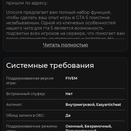
пришли по адресу.
Unicore предлагает вам полный набор функций,
чтобы сделать ваш опыт игры в GTA 5 поистине
незабываемым. Одной из ключевых особенностей
нашего чита для гта 5 является возможность
подсветки всех игроков на сервере, что помогает вам
легко отслеживать их положение и действия. Не
только это, наш чит также предоставляет мощный
Читать полностью
аимбот, который поможет вам достичь высокой
точности при стрельбе и доминировать в сражениях.
Но это еще не все! Unicore имеет множество других
Системные требования
функций, которые помогут вам улучшить вашу
игровую производительность и весело провести
Поддерживаемая версия
FIVEM
время. Вы сможете настроить различные параметры
игры:
игры, включая скорость передвижения, силу
гравитации и другие аспекты геймплея, чтобы
Встроенный спуфер:
Нет
создать идеальную атмосферу, которая подходит
именно вам.
Античит:
Внутриигровой, Easyanticheat
Наше мод-меню разработано с упором на
безопасность, и мы придаем большое значение
Обход записи в ОБС:
Да
обеспечению анонимности и защите данных наших
пользователей. Мы гарантируем, что ваш опыт игры
Поддерживаемые режимы
Оконный, Безрамочный,
игры:
Полноэкранный