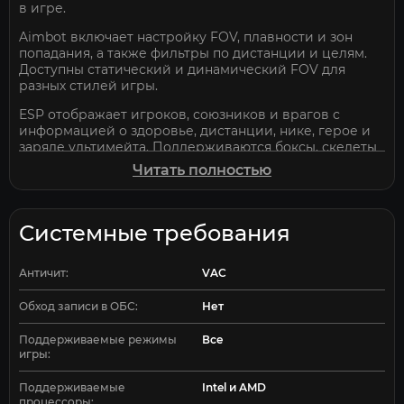
в игре.
Aimbot включает настройку FOV, плавности и зон
попадания, а также фильтры по дистанции и целям.
Доступны статический и динамический FOV для
разных стилей игры.
ESP отображает игроков, союзников и врагов с
информацией о здоровье, дистанции, нике, герое и
заряде ультимейта. Поддерживаются боксы, скелеты
и режим только видимых целей.
Читать полностью
Radar показывает противников вне экрана с
настройкой масштаба и прозрачности, что помогает
контролировать карту в реальном времени.
Системные требования
Дополнительно доступны настройки интерфейса,
бинды и конфиги.
Античит:
VAC
Predator Systems для Marvel Rivals доступен на
Обход записи в ОБС:
Нет
Elitehacks.ru.
Поддерживаемые режимы
Все
игры:
Поддерживаемые
Intel и AMD
процессоры: