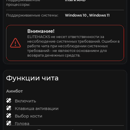
контролировать ситуацию во время динамичных
процессоры:
перестрелок.
Поддерживаемые системы:
Windows 10 , Windows 11
Интерфейс максимально гибко настраивается и
позволяет отображать только нужную информацию,
убирая лишние элементы с экрана.
Внимание!
ELITEHACKS не несет ответственности за 
Arcane регулярно обновляется и обеспечивает
несоблюдение системных требований. Ошибки в 
стабильную работу на актуальных версиях Off The
работе чита при несоблюдении системных 
Grid. Купить Arcane можно на сайте Elitehacks.ru
требований - не являются основанием для 
возврата денежных средств.
Функции чита
Аимбот
Включить
Клавиша активации
Выбор кости
Голова