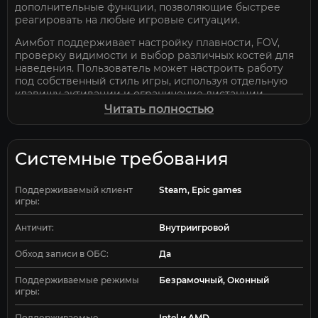
дополнительные функции, позволяющие быстрее
реагировать на любые игровые ситуации.
Аимбот поддерживает настройку плавности, FOV,
проверку видимости и выбор различных костей для
наведения. Пользователь может настроить работу
под собственный стиль игры, используя отдельную
клавишу активации и ограничение дистанции
работы.
Читать полностью
ESP игроков отображает всю необходимую
информацию о противниках в реальном времени.
Софт показывает никнеймы, клановые теги, номер
Системные требования
команды, здоровье, щиты, дистанцию, направление
взгляда и другие важные данные.
Поддерживаемый клиент
Steam, Epic games
игры:
Дополнительно доступны различные варианты
отображения боксов, включая обычные, угловые и
заполненные версии. Также поддерживаются
Античит:
Внутриигровой
скелеты, полоски здоровья и линии до игроков.
Обход записи в ОБС:
Да
Раздел дополнительных функций включает спидхак,
бесконечное скольжение, статический прицел,
Поддерживаемые режимы
Безрамочный, Оконный
боевой режим и индикаторы противников за
игры:
пределами экрана. Эти возможности позволяют
быстрее перемещаться по карте и лучше
Поддерживаемые
Intel и AMD