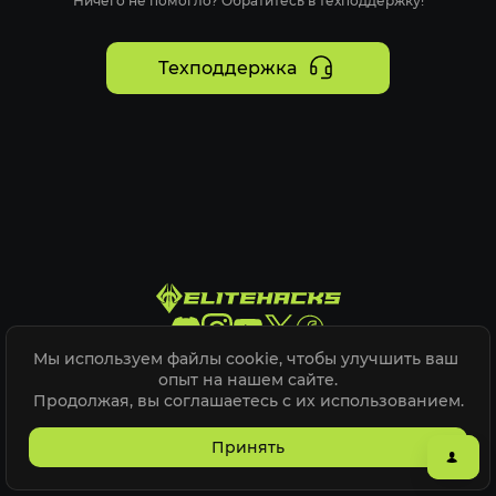
Ничего не помогло? Обратитесь в техподдержку!
Техподдержка
Мы используем файлы cookie, чтобы улучшить ваш 
Elite Hacks @
2026
опыт на нашем сайте.

Продолжая, вы соглашаетесь с их использованием.
Карта сайта
ELITEPVPERS
Принять