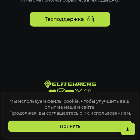
Ничего не помогло? Обратитесь в техподдержку!
Техподдержка
Мы используем файлы cookie, чтобы улучшить ваш 
Elite Hacks @
2026
опыт на нашем сайте.

Продолжая, вы соглашаетесь с их использованием.
Карта сайта
ELITEPVPERS
Принять