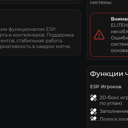
системы:
Внима
ELITEH
ким функционалом ESP:
несобл
рта и контейнеров. Поддержка
Ошибки
ентов, стабильная работа.
систем
ормативность в каждом матче.
основа
Функции 
ESP Игроков
2D-бокс иг
по углам)
Заполнение
Полоса здо
основе здо