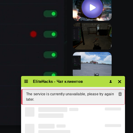
EliteHacks - Чат клиентов
The service is currently unavailable, please try again 
later.