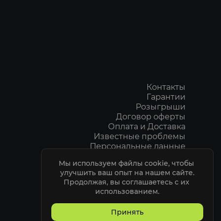
 Активировать ESP
истанцию – Отображение расстояния до
им – Режим боя (активируется кнопкой)
отображения – Радиус ESP по предметам
Контакты
Гарантии
 винтовка
Розыгрыши
Договор оферты
кая винтовка
Оплата и Доставка
улемёт
Известные проблемы
Персональные данные
Пользовательское соглашение
я винтовка
Мы используем файлы cookie, чтобы 
Политика Конфидециальности
улучшить ваш опыт на нашем сайте.

ELITEPVPERS
Продолжая, вы соглашаетесь с их 
использованием.
ой
Принять