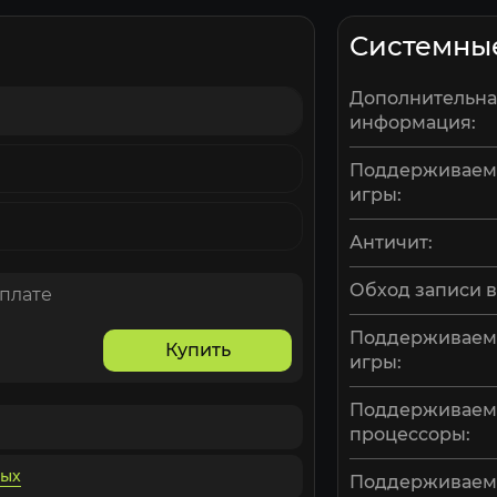
Системны
Дополнительна
информация:
Поддерживаем
игры:
Античит:
Обход записи в
оплате
Поддерживаем
Купить
игры:
Поддерживае
процессоры:
ных
Поддерживае