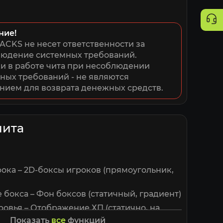
ние!
ACKS не несет ответственности за 
юдение системных требований. 
 в работе чита при несоблюдении 
ных требований - не являются 
нием для возврата денежных средств.
чита
рока – 2D-боксы игроков (прямоугольник,
 бокса – Фон боксов (статичный, градиент)
ровья – Отображение ХП (статично, на
ровья, градиент)
Показать
все
функций