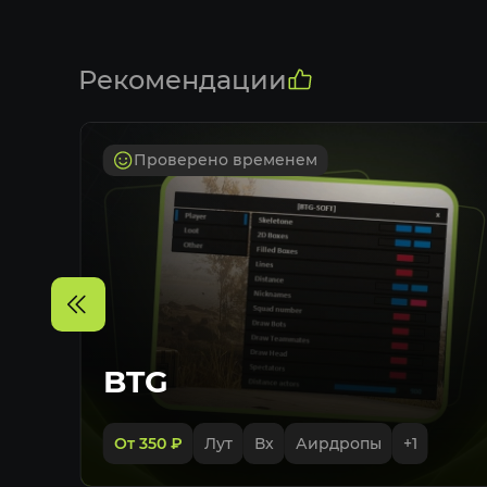
Рекомендации
Проверено временем
BTG
От 350
₽
Лут
Вх
Аирдропы
+
1