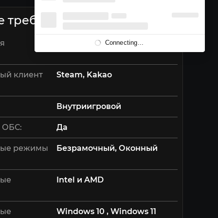
е требования
я
Не работает на ноутбуках
Connecting...
ый клиент
Steam, Kakao
Внутриигровой
 ОБС:
Да
ые режимы
Безрамочный, Оконный
мые
Intel и AMD
мые
Windows 10 , Windows 11