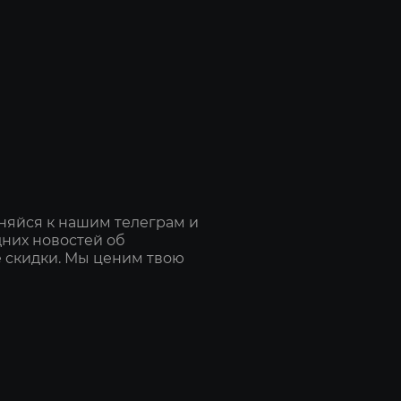
Включить –
Показать д
предметов
Боевой реж
Дистанция 
Категории:
Штурмовая
Марксманс
няйся к нашим телеграм и
Пистолет-п
дних новостей об
 скидки. Мы ценим твою
Пулемёт
Снайперска
Дробовик
Пистолет
Ближний б
Шлем