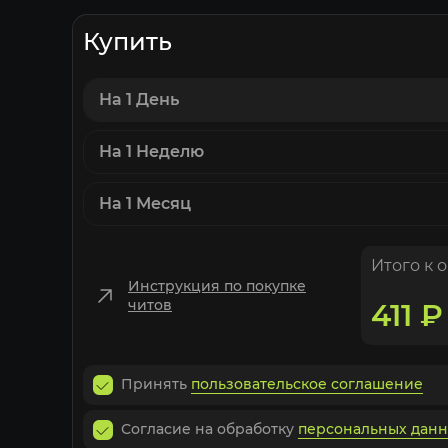
Купить
На 1 День
На 1 Неделю
На 1 Месяц
Итого к 
Инструкция по покупке
читов
411
₽
Принять
пользовательское соглашение
Согласие на обработку
персональных дан