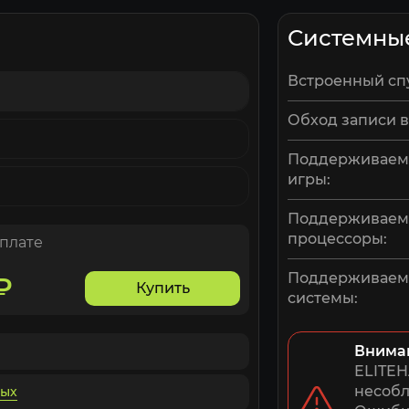
Системны
Встроенный сп
Обход записи в
Поддерживаем
игры:
Поддерживае
процессоры:
оплате
Поддерживае
₽
Купить
системы:
Внима
ELITEH
несобл
ных