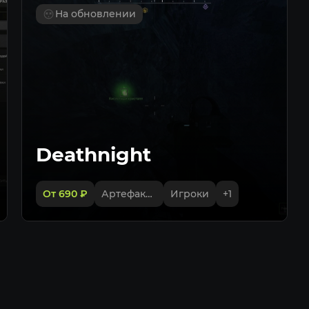
 установке и использованию.
Предпросм
На обновлении
cks.ru можно по выгодной цене с
Bots
веренные разработчики,
я поддержка делают этот
ESP ботов
lcraft.
Боксы
Никнеймы
Расстояние
Максималь
Deathnight
Тип боксов 
Цвет боксо
От 690
₽
Артефакты
Игроки
+
1
Цвет никн
Цвет расст
Предпросм
Artifacts
ESP артефа
Боксы