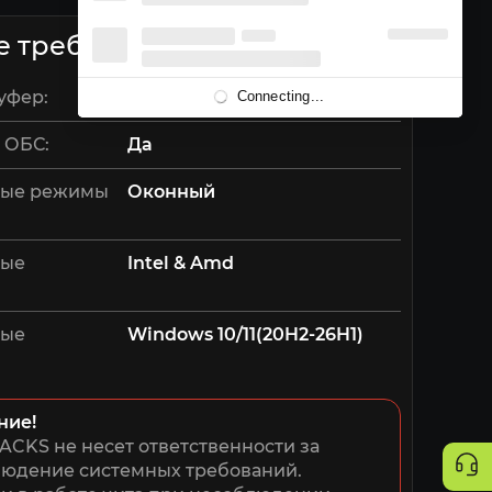
е требования
уфер:
Нет
Connecting...
 ОБС:
Да
ые режимы
Оконный
мые
Intel & Amd
мые
Windows 10/11(20H2-26H1)
ние!
ACKS не несет ответственности за 
юдение системных требований. 