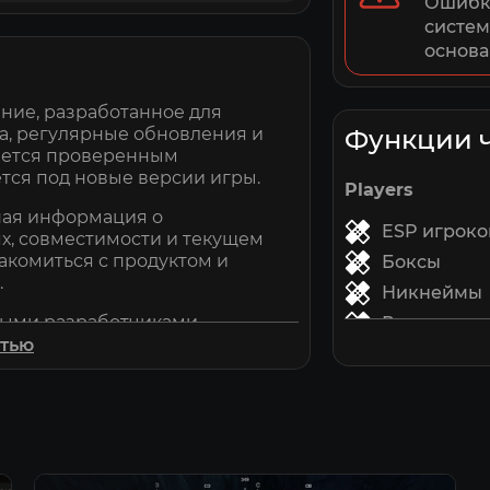
Ошибки
систем
основа
ение, разработанное для
а, регулярные обновления и
Функции 
ается проверенным
тся под новые версии игры.
Players
ная информация о
ESP игроко
х, совместимости и текущем
накомиться с продуктом и
Боксы
.
Никнеймы
жными разработчиками,
Расстояние
ред публикацией. Благодаря
стью
Максималь
ые приватные читы с
Тип боксов 
нальной технической
Цвет боксо
Цвет никн
 специалисты технической
асскажут о совместимости и
Цвет расст