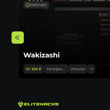
предоставят необходимую информацию по
Работает
Купить Exlab Cheat для Stalcraft на Eliteha
моментальной выдачей после оплаты. Про
своевременные обновления и качественна
продукт отличным выбором для игроков Sta
Wakizashi
От 300
₽
Артефакты
Игроки
+
1