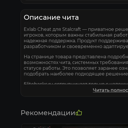
Описание чита
Exlab Cheat для Stalcraft — приватное реш
игроков, которым важны стабильная работ
надежная поддержка. Продукт поддержив
разработчиком и своевременно адаптируе
На странице товара представлена подроб
возможностях чита, системных требования
статусе работы. Это позволяет заранее оз
подобрать наиболее подходящее решение
Elitehacks.ru сотрудничает только с наде
продукция которых проходит проверку пе
Читать полно
этому пользователи получают качественн
регулярными обновлениями и профессио
поддержкой.
Рекомендации
Если перед покупкой возникнут вопросы,
поддержки помогут с выбором продукта, р