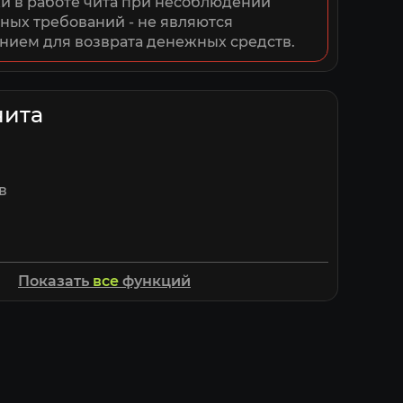
 в работе чита при несоблюдении 
ных требований - не являются 
нием для возврата денежных средств.
чита
в
Показать
все
функций
ная дистанция отображения
(обычный / угловой / 3D / 3D угловой)
в
еймов
ояния