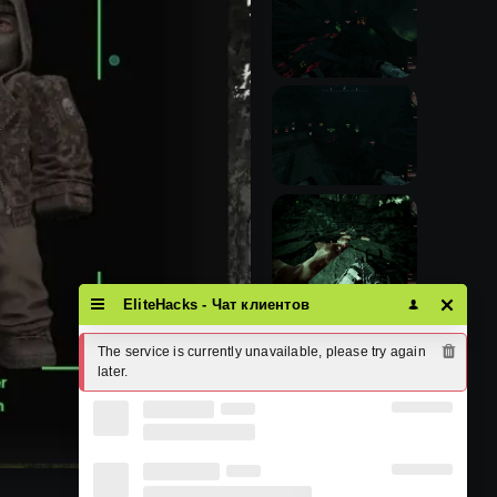
EliteHacks - Чат клиентов
The service is currently unavailable, please try again 
later.