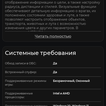
отображение информации о цели, а также настройку
радиуса, дистанции и стилей. Визуальные функции
обеспечивают детальную информацию о врагах, их
положении, состоянии здоровья и луте, а также
позволяют настроить отображение объектов,
транспорта, животных и лута с возможностью
изменения цвета и других параметров. В
дополнение, MEDUSA включает множество полезных
Читать полностью
опций, таких как анти-слежка, авто-подбор
предметов, изменение времени и погоды, а также
возможность настройки камеры и FOV.
Конфигурируемый интерфейс и поддержка
Системные требования
различных языков делают этот софт универсальным
инструментом для игроков, желающих получить
преимущество в Unturned.
Обход записи в ОБС:
Да
Встроенный спуфер:
Да
Поддерживаемые режимы
Безрамочный, Оконный
игры:
Поддерживаемые
Intel и AMD
процессоры:
Поддерживаемые системы:
Windows 10, Windows 11