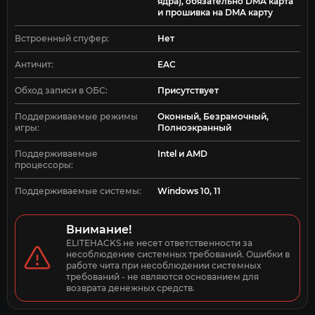
ядра), обязательно DMA карта
управлением и гибкими настройками.
и прошивка на DMA карту
Встроенный спуфер:
Нет
Античит:
EAC
Обход записи в ОБС:
Присутствует
Поддерживаемые режимы
Оконный, Безрамочный,
игры:
Полноэкранный
Поддерживаемые
Intel и AMD
процессоры:
Поддерживаемые системы:
Windows 10, 11
Внимание!
ELITEHACKS не несет ответственности за 
несоблюдение системных требований. Ошибки в 
работе чита при несоблюдении системных 
требований - не являются основанием для 
возврата денежных средств.