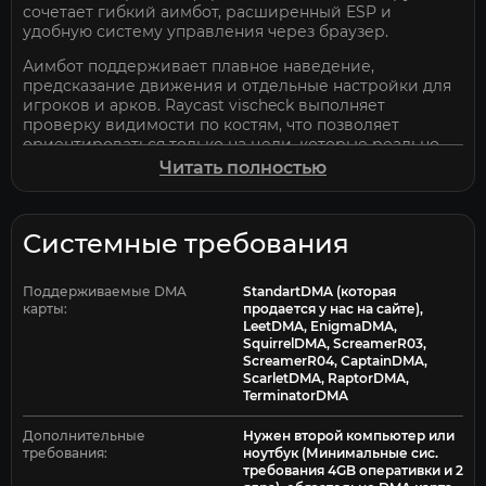
сочетает гибкий аимбот, расширенный ESP и
удобную систему управления через браузер.
Аимбот поддерживает плавное наведение,
предсказание движения и отдельные настройки для
игроков и арков. Raycast vischeck выполняет
проверку видимости по костям, что позволяет
ориентироваться только на цели, которые реально
доступны по линии видимости.
Читать полностью
ESP включает отображение игроков с базовыми
элементами визуализации, а также World ESP для
оружия, патронов и предметов через стены.
Системные требования
Дополнительно доступен Arc ESP с отображением
арков и их здоровья через стены.
Поддерживаемые DMA
StandartDMA (которая
карты:
продается у нас на сайте),
Blurred DMA работает на версиях ARC Raiders из
LeetDMA, EnigmaDMA,
Steam и Microsoft/Xbox Store. Управление
SquirrelDMA, ScreamerR03,
реализовано через Web Menu, что позволяет
ScreamerR04, CaptainDMA,
открывать меню с любого устройства через браузер.
ScarletDMA, RaptorDMA,
TerminatorDMA
Система Cloud Configs поддерживает сохранение
настроек и загрузку конфигов из сообщества,
Дополнительные
Нужен второй компьютер или
включая обмен и скачивание готовых профилей.
требования:
ноутбук (Минимальные сис.
Blurred DMA для ARC Raiders подойдёт тем, кому
требования 4GB оперативки и 2
нужен внешний DMA-инструмент с удобным