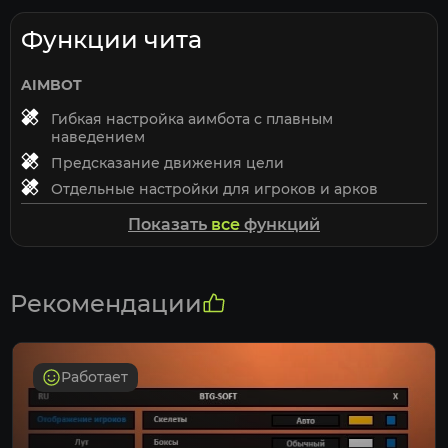
Функции чита
AIMBOT
Гибкая настройка аимбота с плавным
наведением
Предсказание движения цели
Отдельные настройки для игроков и арков
Raycast проверка видимости по костям
Показать
все
функций
PLAYERS ESP
Скелет
Рекомендации
Имя игрока
Здоровье
Оружие
Работает
Дополнительная информация
WORLD ESP