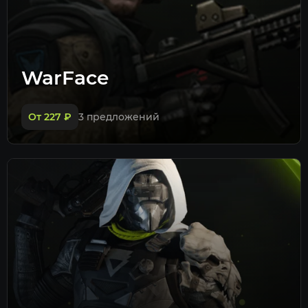
WarFace
От 227
₽
3 предложений