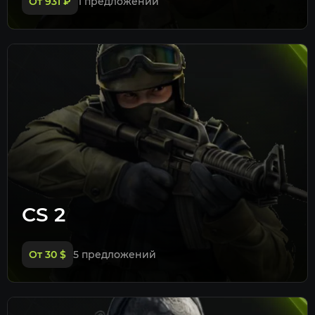
От 931
₽
1 предложений
CS 2
От 30
$
5 предложений