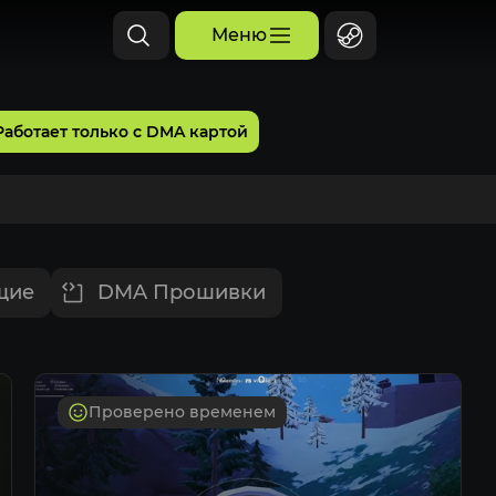
Меню
Работает только с DMA картой
щие
DMA Прошивки
Проверено временем