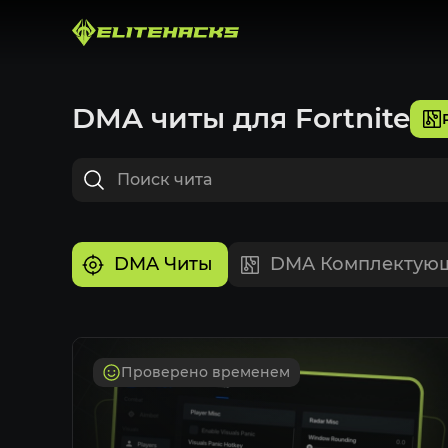
DMA читы для Fortnite
DMA Читы
DMA Комплектую
Проверено временем