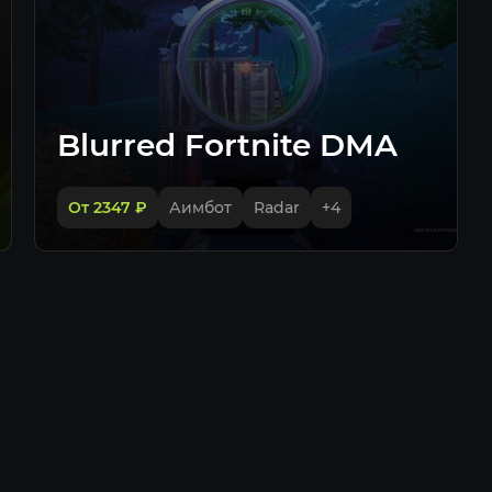
Blurred Fortnite DMA
От 2347
₽
Аимбот
Radar
+
4