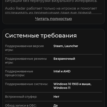
ситуации без перегрузки визуального интерфейса.
Audio Radar работает только на игроков и помогает
отслеживать их перемещение даже вне прямой
видимости. Особенно полезен в напряжённых
Читать полностью
ситуациях, когда важно быстро понять направление
угрозы.
Управление осуществляется с помощью горячих
Системные требования
клавиш: включение, регулировка громкости и
быстрый доступ к настройкам.
Поддерживаемая версия
Steam, Launcher
Audio Radar можно использовать параллельно с
игры:
игрой без необходимости вывода на второй монитор,
что делает его удобным и простым в использовании.
Поддерживаемые режимы
Безрамочный
игры:
Audio Radar для ABI доступен на Elitehacks.ru.
Поддерживаемые
Intel и AMD
процессоры:
Поддерживаемые системы:
Windows 10 1903 и выше,
Windows 11
Встроенный спуфер:
Нет
Обход записи в ОБС:
Да