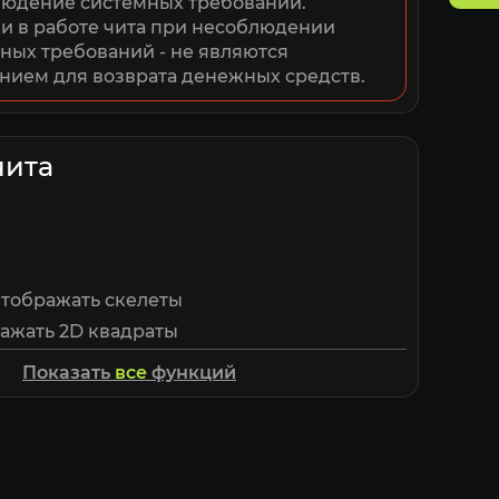
юдение системных требований. 
 в работе чита при несоблюдении 
ных требований - не являются 
нием для возврата денежных средств.
чита
 Отображать скелеты
ражать 2D квадраты
тображать уровень здоровья
Показать
все
функций
 Отображать дистанцию