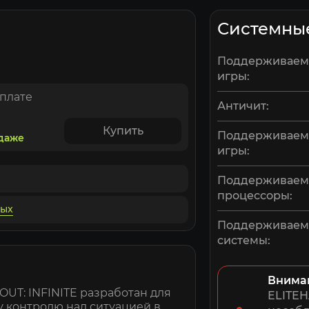
Системны
Поддерживаем
игры:
оплате
Античит:
Купить
Поддерживаем
одаже
игры:
Поддерживае
процессоры:
ных
Поддерживае
системы:
Внима
T: INFINITE разработан для
ELITEH
у контролю над ситуацией в