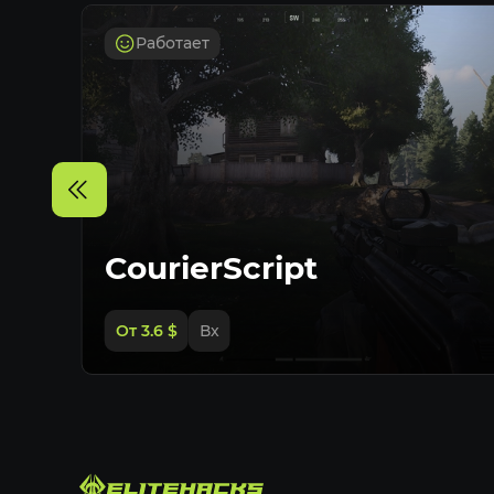
Работает
CourierScript
От 3.6
$
Вх