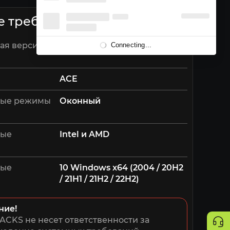
е требования
ая версия
Client
Connecting...
ACE
ые режимы
Оконный
мые
Intel и AMD
мые
10 Windows x64 (2004 / 20H2
/ 21H1 / 21H2 / 22H2)
ние!
ACKS не несет ответственности за 