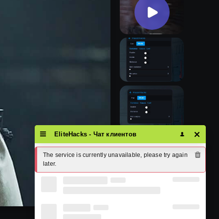
EliteHacks - Чат клиентов
The service is currently unavailable, please try again 
later.