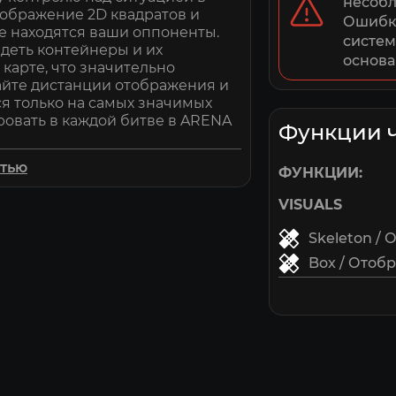
несобл
тображение 2D квадратов и
Ошибки
где находятся ваши оппоненты.
систем
деть контейнеры и их
основа
карте, что значительно
айте дистанции отображения и
я только на самых значимых
овать в каждой битве в ARENA
Функции 
стью
ФУНКЦИИ:
VISUALS
Skeleton /
Box / Отоб
Health / О
Distance /