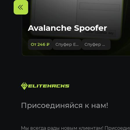
Avalanche Spoofer
От 246
₽
Спуфер EAC
Спуфер BE
Присоединяйся к нам!
Мы всегда рады новым клиентам! Присоеди