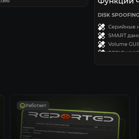
Функции 
ов, включая EAC, BattlEye,
DISK SPOOFIN
Серийные н
.ru.
SMART дан
Volume GU
SCSI Serial 
GPT Disk GU
MBR сигнат
MOTHERBOARD
System UUI
Baseboard S
Работает
Chassis Seri
CPU Serial 
Серийные 
Дата BIOS