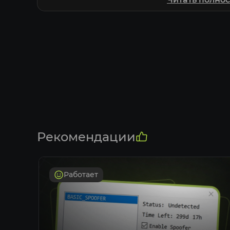
Встроенный Cleaner очищает следы античит
MRAC, VAC и ACE.
BoostEngine Spoofer доступен на Elitehacks
Рекомендации
Работает