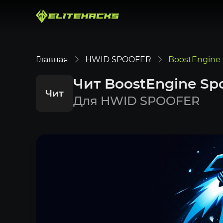
Главная
HWID SPOOFER
BoostEngine 
Чит BoostEngine Sp
Чит
Для HWID SPOOFER