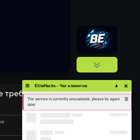
EliteHacks - Чат клиентов
е требования
The service is currently unavailable, please try again 
later.
AHCI
ые
Отключить Secure boot,
Hyper-V, VBS, HVCI