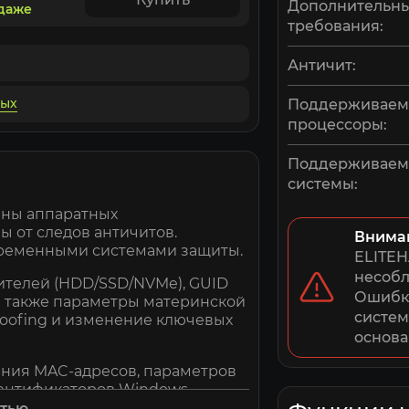
Дополнительн
одаже
требования:
Античит:
ных
Поддерживае
процессоры:
Поддерживае
системы:
ены аппаратных
ы от следов античитов.
Внима
овременными системами защиты.
ELITEH
несобл
ителей (HDD/SSD/NVMe), GUID
Ошибки
 а также параметры материнской
систем
poofing и изменение ключевых
основа
ния MAC-адресов, параметров
дентификаторов Windows,
стью