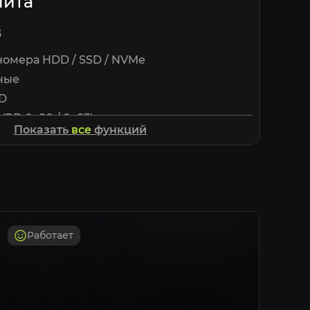
чита
G
омера HDD / SSD / NVMe
ные
ID
(VPD 0x80 / 0x83)
Показать
все
функций
ID и Partition GUID
ура
 SPOOFING
D и Serial Number
erial и Asset Tag
Работает
al и Asset Tag
и Asset Tag
номера RAM