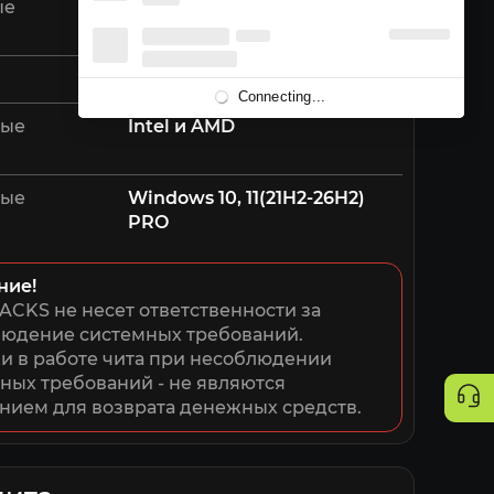
ые
Для RUST нужна полная
переустановка виндовс
EAC/BE/MRAC/VAC/ACE
Connecting...
мые
Intel и AMD
мые
Windows 10, 11(21H2-26H2)
PRO
ние!
ACKS не несет ответственности за 
юдение системных требований. 
 в работе чита при несоблюдении 
ных требований - не являются 
нием для возврата денежных средств.