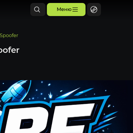
Меню
Spoofer
oofer