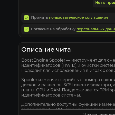
Нет в пр
Принять
пользовательское соглашение
Согласие на обработку
персональных дан
Описание чита
BoostEngine Spoofer — инструмент для см
идентификаторов (HWID) и очистки систем
Подходит для использования в играх с с
Spoofer изменяет серийные номера накоп
дисков и разделов, SCSI идентификаторы,
платы, CPU и RAM. Поддерживается TPM s
идентификаторов системы.
Дополнительно доступны функции измене
видеокарты NVIDIA, данных монитора и и
включая MachineGuid, ProductId и другие.
Читать полно