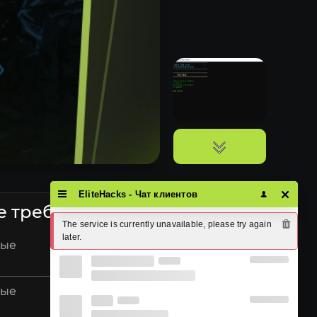
EliteHacks - Чат клиентов
е требования
The service is currently unavailable, please try again 
later.
мые
Intel & AMD
мые
Windows 10/11