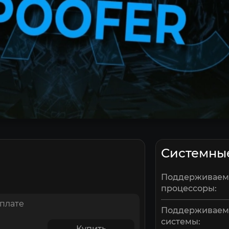
Системны
Поддерживае
процессоры:
оплате
Поддерживае
системы:
Купить