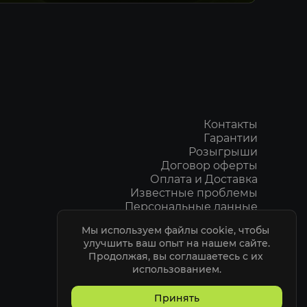
arker
Контакты
se
Гарантии
Розыгрыши
Договор оферты
ы с античитами EAC и BE
Оплата и Доставка
Известные проблемы
Персональные данные
Пользовательское соглашение
Мы используем файлы cookie, чтобы 
Политика Конфидециальности
улучшить ваш опыт на нашем сайте.

номера накопителей
ELITEPVPERS
Продолжая, вы соглашаетесь с их 
номера RAM
использованием.
номера монитора
Принять