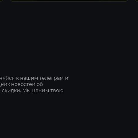
Arma
New World
PUBG
SCUM
Battlefield
Dark and D
Paladins
Hell Let Loo
Unturned
няйся к нашим телеграм и
Другие игр
дних новостей об
OTHER
 скидки. Мы ценим твою
TPM 2.0
Серийные 
Серийные 
Серийные 
S.M.A.R.T