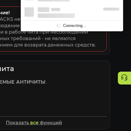
ние!
ACKS не несет ответственности за 
юдение системных требований. 
Connecting...
 в работе чита при несоблюдении 
ных требований - не являются 
нием для возврата денежных средств.
чита
ЕМЫЕ АНТИЧИТЫ
Показать
все
функций
ЕМЫЕ ИГРЫ