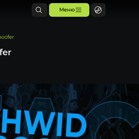
Меню
oofer
fer