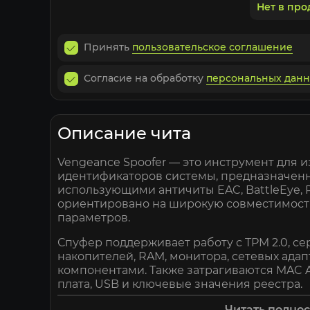
Нет в пр
Принять
пользовательское соглашение
Согласие на обработку
персональных дан
Описание чита
Vengeance Spoofer — это инструмент для 
идентификаторов системы, предназначенн
использующими античиты EAC, BattleEye, 
ориентировано на широкую совместимость
параметров.
Спуфер поддерживает работу с TPM 2.0, 
накопителей, RAM, монитора, сетевых ада
компонентами. Также затрагиваются MAC A
плата, USB и ключевые значения реестра.
Поддерживается широкий список игр, включ
Читать полно