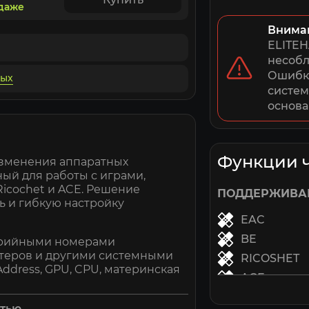
одаже
Внима
ELITEH
несобл
Ошибки
ных
систем
основа
Функции 
изменения аппаратных
ый для работы с играми,
Ricochet и ACE. Решение
ПОДДЕРЖИВА
 и гибкую настройку
EAC
BE
серийными номерами
птеров и другими системными
RICOSHET
ddress, GPU, CPU, материнская
ACE
ПОДДЕРЖИВА
ая Rust, Escape from Tarkov,
стью