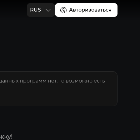
RUS
Авторизоваться
ENG
и данных программ нет, то возможно есть
жку!