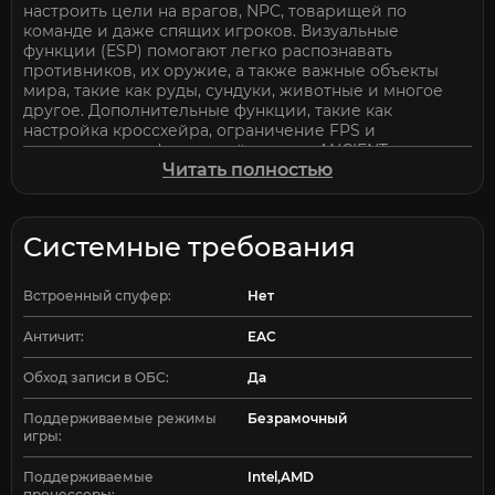
настроить цели на врагов, NPC, товарищей по
команде и даже спящих игроков. Визуальные
функции (ESP) помогают легко распознавать
противников, их оружие, а также важные объекты
мира, такие как руды, сундуки, животные и многое
другое. Дополнительные функции, такие как
настройка кроссхейра, ограничение FPS и
сохранение конфигураций, делают ANCIENT
Читать полностью
незаменимым инструментом для успешного
выживания в суровом мире RUST.
Системные требования
Встроенный спуфер:
Нет
Античит:
EAC
Обход записи в ОБС:
Да
Поддерживаемые режимы
Безрамочный
игры:
Поддерживаемые
Intel,AMD
процессоры: