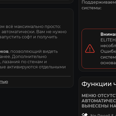
Поддерживае
системы:
ом всё максимально просто:
я автоматически. Вам не нужно
Внима
запустить софт и получить
ELITEH
несобл
оков
, позволяющий видеть
Ошибки
аранее. Дополнительно
систем
 лазания по стенам и
основа
рые активируются отдельными
ционал может меняться, но
стью
Функции 
МЕНЮ ОТСУТС
о низкой цене. Простое и
АВТОМАТИЧЕС
у даёт вам преимущество.
ВЫНЕСЕНЫ НА
No Recoil &