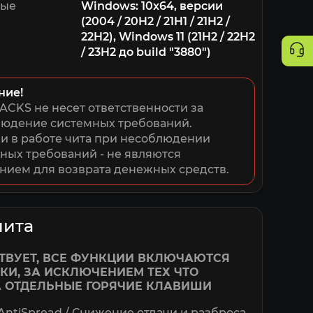
мые
W indows : 10x64, версии
(2004 / 20H2 / 21H1 / 21H2 /
22H2), Windows 11 (21H2 / 22H2
/ 23H2 до build "3880")
ние!
ACKS не несет ответственности за 
юдение системных требований. 
 в работе чита при несоблюдении 
ных требований - не являются 
нием для возврата денежных средств.
чита
ТВУЕТ, ВСЕ ФУНКЦИИ ВКЛЮЧАЮТСЯ
КИ, ЗА ИСКЛЮЧЕНИЕМ ТЕХ ЧТО
 ОТДЕЛЬНЫЕ ГОРЯЧИЕ КЛАВИШИ
 AntiSpread / Снижение отдачи и разброса