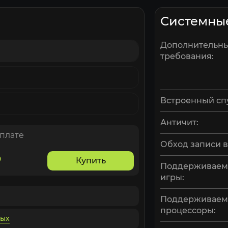
Системны
Дополнительн
требования:
Встроенный сп
Античит:
оплате
Обход записи в
₽
Купить
Поддерживаем
игры:
Поддерживае
процессоры:
ных