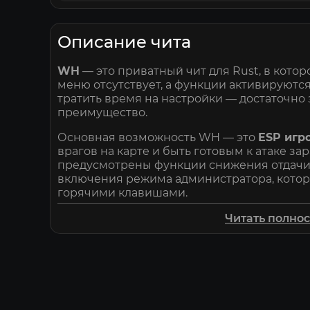
Описание чита
WH
— это приватный чит для Rust, в котор
меню отсутствует, а функции активируютс
тратить время на настройки — достаточно 
преимущество.
Основная возможность WH — это
ESP игр
врагов на карте и быть готовым к атаке з
предусмотрены функции снижения отдачи,
включения режима администратора, кото
горячими клавишами.
Чит регулярно обновляется, поэтому функ
Читать полно
всегда остаётся удобным и актуальным.
Купить
WH
можно только на
Elitehacks.ru
п
надёжное решение для Rust, которое сраз