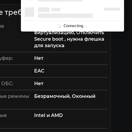
е требования
ые
UEFI bios , Включить
Connecting...
виртуализацию, Отключить
Secure boot , нужна флешка
для запуска
уфер:
Нет
EAC
 ОБС:
Нет
ые режимы
Безрамочный, Оконный
мые
Intel и AMD