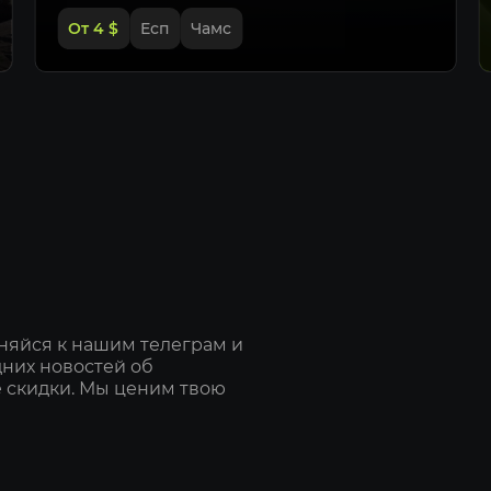
От 4
$
Есп
Чамс
няйся к нашим телеграм и
дних новостей об
 скидки. Мы ценим твою