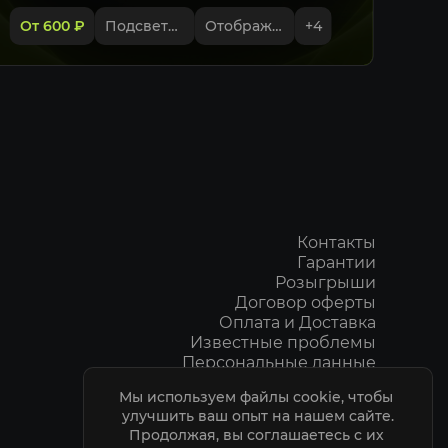
От 600
₽
Подсветка игроков
Отображение Стешей
+
4
От
Контакты
Гарантии
Розыгрыши
Договор оферты
Оплата и Доставка
Известные проблемы
Персональные данные
Пользовательское соглашение
Мы используем файлы cookie, чтобы 
Политика Конфидециальности
улучшить ваш опыт на нашем сайте.

ELITEPVPERS
Продолжая, вы соглашаетесь с их 