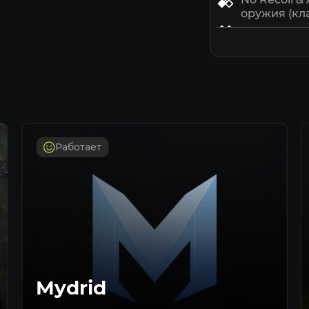
оружия (кл
Player ESP
игроков (к
Spider Man 
ВРЕМЕННО
Admin mode
функция мо
серверах (
Always a da
Работает
включенны
Panic key 
(клавиша D
* Функционал 
момент на усм
стараемся под
состоянии
Mydrid