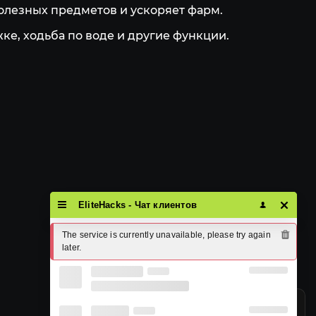
полезных предметов и ускоряет фарм.
ке, ходьба по воде и другие функции.
Контакты
EliteHacks - Чат клиентов
Гарантии
Розыгрыши
The service is currently unavailable, please try again 
Договор оферты
later.
Оплата и Доставка
Известные проблемы
Персональные данные
Пользовательское соглашение
Мы используем файлы cookie, чтобы 
Политика Конфидециальности