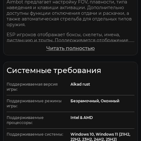
Aimbot предлагает настройку FOV, плавности, типа
наведения и клавиши активации. Дополнительно
доступны функции отключения отдачи и раскачки, а
также автоматическая стрельба для отдельных типов
оружия.
ESP игроков отображает боксы, скелеты, имена,
дистанцию и трупы. Поддерживается отображение
спящих игроков и настройка максимальной
Читать полностью
дистанции.
Item ESP позволяет видеть ресурсы, ящики, бочки,
транспорт и другие объекты. Доступен фильтр
Системные требования
предметов и настройка дальности отображения.
Дополнительные функции включают радар, ночное
Поддерживаемая версия
Alkad rust
видение, настройку цветов ESP и поддержку
игры:
нескольких языков.
Поддерживаемые режимы
Безрамочный, Оконный
Phoenix Full для Alkad Rust доступен на Elitehacks.ru.
игры:
Поддерживаемые
Intel & AMD
процессоры:
Поддерживаемые системы:
Windows 10, Windows 11 (21H2,
22H2, 23H2, 24H2, 25H2)