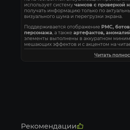
использует систему
чамсов с проверкой 
получать информацию только по актуальн
визуального шума и перегрузки экрана.
Поддерживается отображение
PMC, ботов
персонажа
, а также
артефактов, аномалий
элементы выполнены в аккуратном минима
мешающих эффектов и с акцентом на читае
Чит работает стабильно, не вызывает прос
Читать полно
фарма, так и для PvP-игры. Благодаря акк
сведён к минимуму. На
Elitehacks.ru
вы пол
поддержку и регулярные обновления.
Pantheon — практичный инструмент для 
контроль ситуации в Stalcraft.
Рекомендации