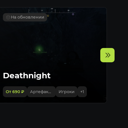
артефактов
объектов (всё)
На обновлении
 аномалий
Deathnight
От 690
₽
Артефакты
Игроки
+
1