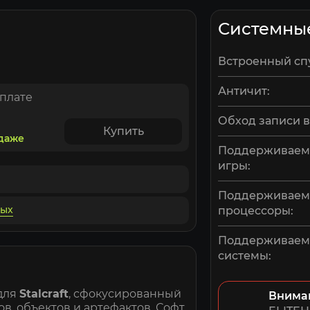
Системны
Встроенный сп
Античит:
оплате
Обход записи в
Купить
одаже
Поддерживаем
игры:
Поддерживае
ных
процессоры:
Поддерживае
системы:
для
Stalcraft
, сфокусированный
Внима
в, объектов и артефактов. Софт