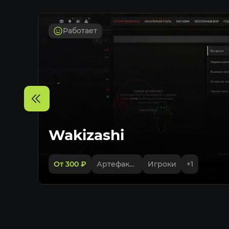
Работает
Wakizashi
От 300
₽
Артефакты
Игроки
+
1