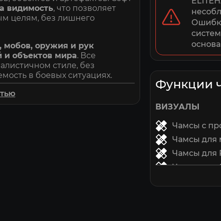
ELITEH
на видимость
, что позволяет
несобл
ым целям, без лишнего
Ошибки
систем
основа
, мобов, оружия и рук
 и объектов мира
. Все
листичном стиле, без
мость в боевых ситуациях.
Функции 
адок FPS и подходит как для
стью
уратной реализации риск детекта
ВИЗУАЛЫ
учаете помощь с установкой,
Чамсы с пр
Чамсы для
тех, кому важна видимость и
Чамсы для
Чамсы для 
Чамсы для 
Чамсы для
ЛУТ