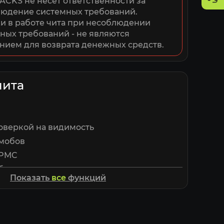
ACKS не несет ответственности за 
юдение системных требований. 
 в работе чита при несоблюдении 
ных требований - не являются 
нием для возврата денежных средств.
чита
оверкой на видимость
 мобов
 PMC
ботов
Показать
все
функций
рук
 оружия