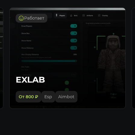
Чамсы для 
Чамсы для 
Работает
Чамсы для
EXLAB
От 800
₽
Esp
Aimbot