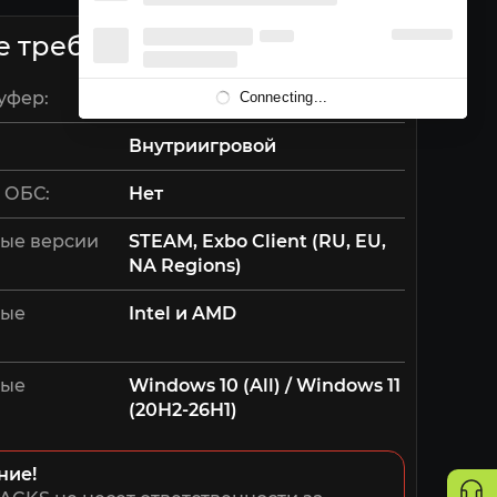
е требования
уфер:
Нет
Connecting...
Внутриигровой
 ОБС:
Нет
ые версии
STEAM, Exbo Client (RU, EU,
NA Regions)
мые
Intel и AMD
мые
Windows 10 (All) / Windows 11
(20Н2-26Н1)
ние!