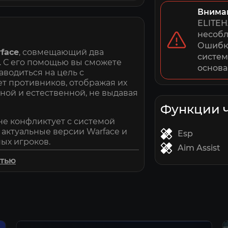
Внима
ELITEH
несобл
Ошибки
face
, совмещающий два
систем
. С его помощью вы сможете
основа
аводиться на цель с
т противников, отображая их
вной и естественной, не выдавая
Функции 
 не конфликтует с системой
д актуальные версии Warface и
Esp
ных игроков.
Aim Assist
ддержка от
Elitehacks.ru
делают
стью
льный шанс бана, высокая
— всё, что нужно для