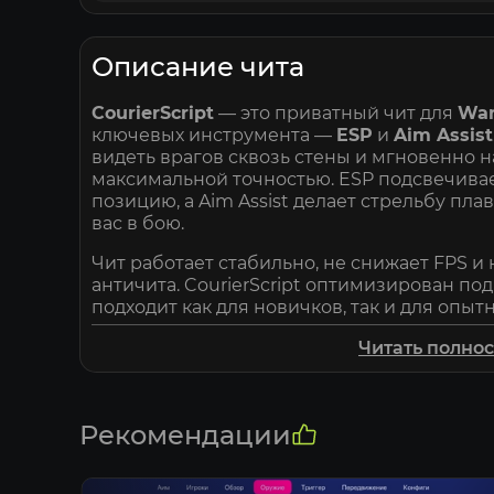
Описание чита
CourierScript
— это приватный чит для
War
ключевых инструмента —
ESP
и
Aim Assist
видеть врагов сквозь стены и мгновенно н
максимальной точностью. ESP подсвечивае
позицию, а Aim Assist делает стрельбу пла
вас в бою.
Чит работает стабильно, не снижает FPS и
античита. CourierScript оптимизирован по
подходит как для новичков, так и для опыт
Простая установка, гибкие настройки и по
Читать полно
CourierScript надёжным выбором. Минима
производительность и удобный интерфейс 
уверенной победы по низкой цене.
Рекомендации