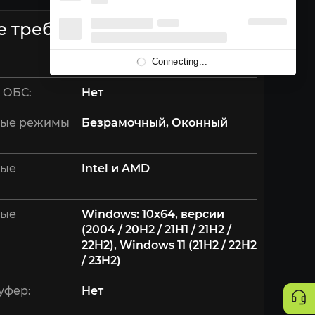
е требования
MRAC
Connecting...
 ОБС:
Нет
ые режимы
Безрамочный, Оконный
мые
Intel и AMD
мые
W indows : 10x64, версии
(2004 / 20H2 / 21H1 / 21H2 /
22H2), Windows 11 (21H2 / 22H2
/ 23H2)
уфер:
Нет