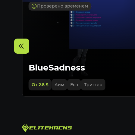
Проверено временем
BlueSadness
От 2.8
$
Аим
Есп
Триггер