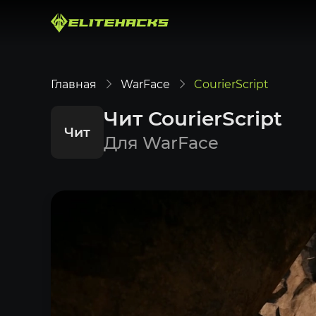
Главная
WarFace
CourierScript
Чит CourierScript
Чит
Для WarFace