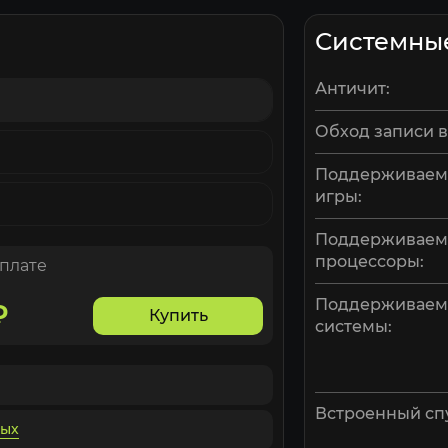
Системны
Античит:
Обход записи в
Поддерживаем
игры:
Поддерживае
процессоры:
оплате
Поддерживае
₽
Купить
системы:
Встроенный сп
ных