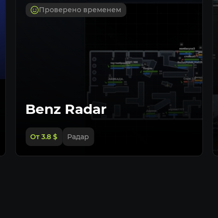
Проверено временем
Benz Radar
От 3.8
$
Радар