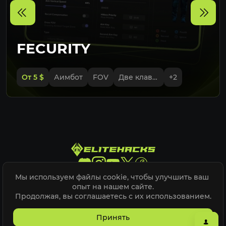
FECURITY
От 5
$
Аимбот
FOV
Две клавиши прицеливания
+
2
Мы используем файлы cookie, чтобы улучшить ваш 
Elite Hacks @
2026
опыт на нашем сайте.

Продолжая, вы соглашаетесь с их использованием.
Карта сайта
ELITEPVPERS
Принять