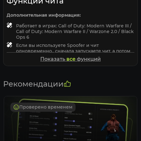
Функции чита
Дополнительная информация:
Работает в играх: Call of Duty: Modern Warfare III /
Call of Duty: Modern Warfare II / Warzone 2.0 / Black
Ops 6
Eсли вы используете Spoofer и чит
одновременно.. сначала запускаете чит, а потом
запускаете Spoofer( требуется перед этим
Показать
все
функций
перезагрузка пк)
Снимает бан по железу до перезагрузки пк,
после перезагрузки исходные данные пк
возвращаются в первоначальное значение
Рекомендации
Spoofer не снимает бан с аккаунта, он снимает
бан с вашего пк на время действия Spoofer
Спуфер требуется запускать лишь раз до
Проверено временем
следующей перезагрузки ПК.
Перед тем как использовать спуфер на новом
аккаунте, обязательно создайте нового
пользователя в Windows, измените имя вашего
ПК в свойствах системы *( при условии если
продолжает банить)