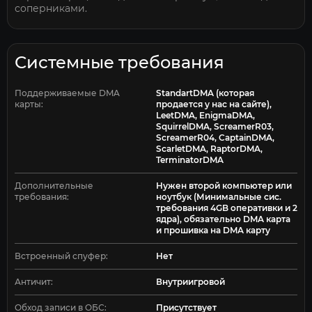
соперниками.
Системные требования
Поддерживаемые DMA
StandartDMA (которая
карты:
продается у нас на сайте),
LeetDMA, EnigmaDMA,
SquirrelDMA, ScreamerR03,
ScreamerR04, CaptainDMA,
ScarletDMA, RaptorDMA,
TerminatorDMA
Дополнительные
Нужен второй компьютер или
требования:
ноутбук (Минимальные сис.
требования 4GB оперативки и 2
ядра), обязательно DMA карта
и прошивка на DMA карту
Встроенный спуфер:
Нет
Античит:
Внутриигровой
Обход записи в ОБС:
Присутствует