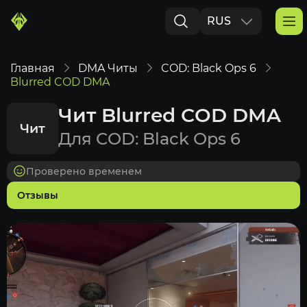
RUS
ENG
Главная
DMA Читы
COD: Black Ops 6
Blurred COD DMA
Чит Blurred COD DMA
Чит
Для COD: Black Ops 6
Проверено временем
Отзывы