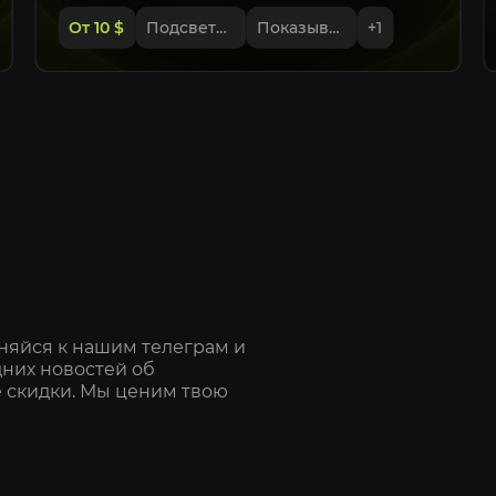
Дистанция
От 10
$
Подсветка противников на радаре
Показывать высоту противника
+
1
Проверка 
Скелет
Линия глаз
Имя игрока
Точка голо
Текст здор
Полоса здо
2D Box
3D Box
Угловой Bo
няйся к нашим телеграм и
Линия
дних новостей об
Превью ES
 скидки. Мы ценим твою
Радар
Размер рад
Ограничен