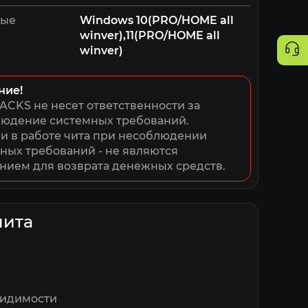
мые
Windows 10(PRO/HOME all
winver),11(PRO/HOME all
winver)
ние!
ACKS не несет ответственности за 
юдение системных требований. 
 в работе чита при несоблюдении 
ных требований - не являются 
нием для возврата денежных средств.
чита
видимости