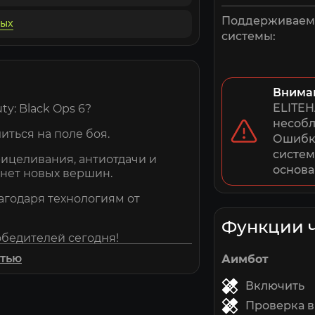
Поддерживае
ных
системы:
Внима
ELITEH
y: Black Ops 6?
несобл
иться на поле боя.
Ошибки
систем
рицеливания, антиотдачи и
основа
гнет новых вершин.
агодаря технологиям от
Функции 
бедителей сегодня!
стью
Аимбот
Включить
Проверка 