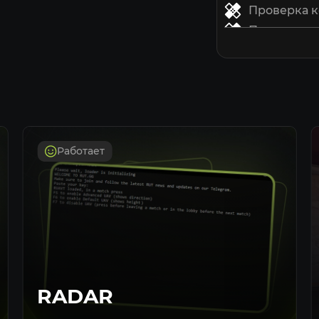
Проверка 
Проверка 
Линия при
FOV аима
Плавность
Клавиша а
Дистанция
Выбор кос
Работает
Выбор хитб
Игнорирова
Прицел
Поддержка
ESP
Проверка 
RADAR
Проверка 