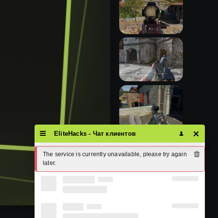
EliteHacks - Чат клиентов
The service is currently unavailable, please try again 
later.