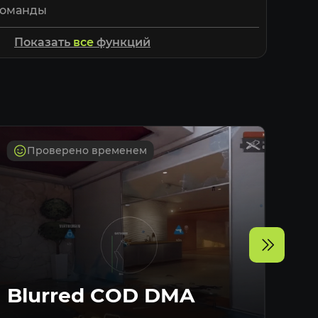
команды
раненых
Показать
все
функций
целивания
има
 аима
ти
Проверено временем
окса аимбота
ть команду
 контроллера
видимости
Blurred COD DMA
D
раненых