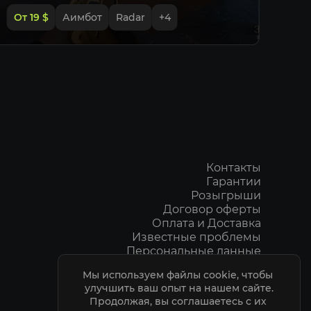
От 19
$
Аимбот
Radar
+
4
От
команды
вы
овья
ровья
Контакты
Гарантии
Розыгрыши
x
Договор оферты
Оплата и Доставка
Известные проблемы
P
Персональные данные
Пользовательское соглашение
Мы используем файлы cookie, чтобы 
ара
Политика Конфидециальности
улучшить ваш опыт на нашем сайте.

ELITEPVPERS
ие дистанции
Продолжая, вы соглашаетесь с их 