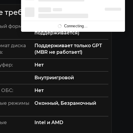
е требования
ый формат
Только UEFI (Legacy не
Connecting...
поддерживается)
мат диска
Поддерживает только GPT
а:
(MBR не работает!)
уфер:
Нет
Внутриигровой
 ОБС:
Нет
ые режимы
Оконный, Безрамочный
мые
Intel и AMD