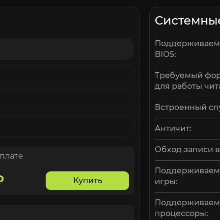
Системны
Поддерживаем
BIOS:
Требуемый фор
для работы чит
Встроенный сп
Античит:
Обход записи в
оплате
Поддерживаем
₽
Купить
игры:
Поддерживае
процессоры: