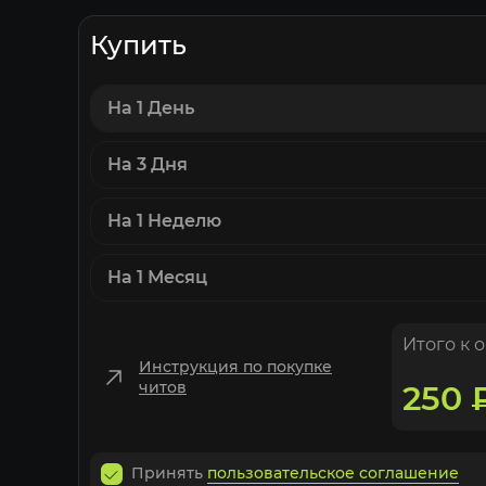
Купить
На 1 День
На 3 Дня
На 1 Неделю
На 1 Месяц
Итого к 
Инструкция по покупке
читов
250
Принять
пользовательское соглашение