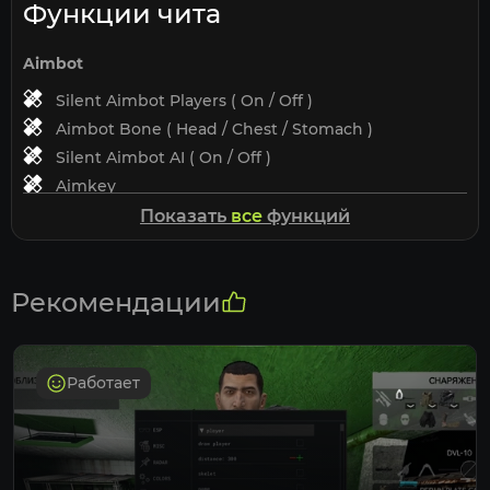
Функции чита
Aimbot
Silent Aimbot Players ( On / Off )
Aimbot Bone ( Head / Chest / Stomach )
Silent Aimbot AI ( On / Off )
Aimkey
FOV
Показать
все
функций
Distance
Player Visuals
Рекомендации
Player ESP ( On / Off )
Player Box
Player Name
Работает
Player Distance
Player Skeleton
Player Render Distance ( 10M - 1000M )
Player Render Bone Distance ( 10M - 500M )