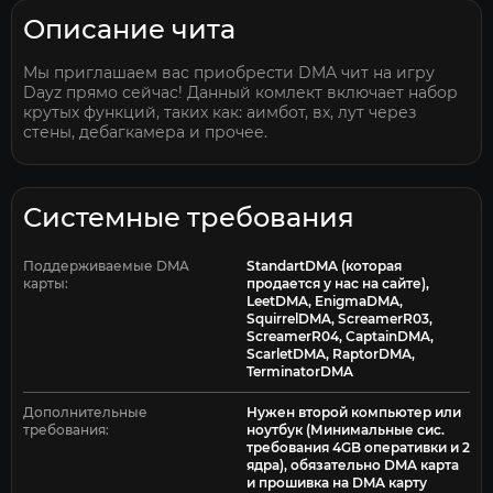
Описание чита
Мы приглашаем вас приобрести DMA чит на игру
Dayz прямо сейчас! Данный комлект включает набор
крутых функций, таких как: аимбот, вх, лут через
стены, дебагкамера и прочее.
Системные требования
Поддерживаемые DMA
StandartDMA (которая
карты:
продается у нас на сайте),
LeetDMA, EnigmaDMA,
SquirrelDMA, ScreamerR03,
ScreamerR04, CaptainDMA,
ScarletDMA, RaptorDMA,
TerminatorDMA
Дополнительные
Нужен второй компьютер или
требования:
ноутбук (Минимальные сис.
требования 4GB оперативки и 2
ядра), обязательно DMA карта
и прошивка на DMA карту