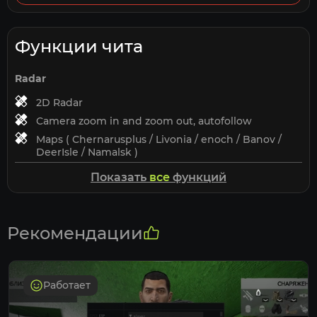
Функции чита
Radar
2D Radar
Camera zoom in and zoom out, autofollow
Maps ( Chernarusplus / Livonia / enoch / Banov /
DeerIsle / Namalsk )
Maps options: High Quality | Low Quality
Показать
все
функций
Player Visuals
Show LocalPlayer Icons
Рекомендации
Show LocalPlayer Names
Show LocalPlayer AimLine
Show LocalPlayer AimLine Thickness
Работает
Show Enemies Icons
Show Enemies Names