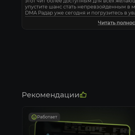
этот чит более доступным для всех желаю
упустите шанс стать непревзойденным в м
DMA Радар уже сегодня и погрузитесь в у
победе!
Читать полно
Рекомендации
Работает