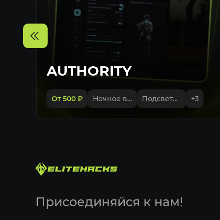
AUTHORITY
От 500
₽
Ночное видение
Подсветка лута в контейнерах
+
3
Присоединяйся к нам!