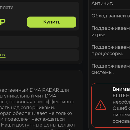
Античит:
оплате
Обход записи в
₽
Купить
Поддерживаем
игры:
Поддерживае
процессоры:
ных
Поддерживае
системы:
Внима
ачественный DMA RADAR для
ELITEH
аш уникальный чит DMA
ова, позволяя вам эффективно
несобл
вать над соперниками.
Ошибки
орая обеспечивает не только
систем
 и позволяет наслаждаться
основа
. Наши доступные цены делают