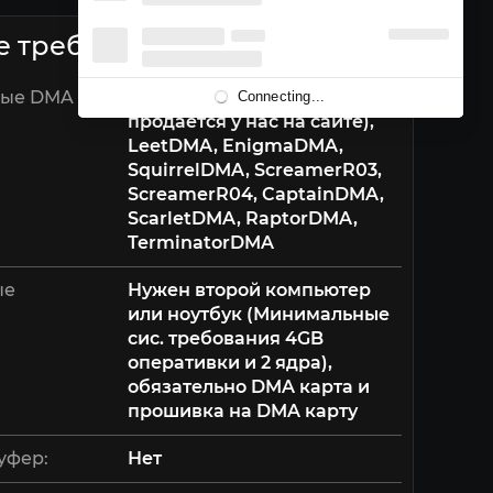
е требования
мые DMA
StandartDMA (которая
Connecting...
продается у нас на сайте),
LeetDMA, EnigmaDMA,
SquirrelDMA, ScreamerR03,
ScreamerR04, CaptainDMA,
ScarletDMA, RaptorDMA,
TerminatorDMA
ые
Нужен второй компьютер
или ноутбук (Минимальные
сис. требования 4GB
оперативки и 2 ядра),
обязательно DMA карта и
прошивка на DMA карту
уфер:
Нет