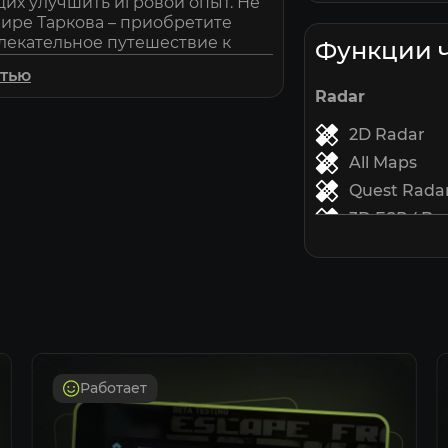
щих улучшить игровой опыт. Не
ире Таркова – приобретите
влекательное путешествие к
Функции 
стью
Radar
2D Radar
All Maps
Quest Radar 
3D ESP ( Bon
Open Extract
Camera modes
Show Realt
Automatic m
Aimlines
Warning Sys
Работает
Hitmarker 
Indicator )