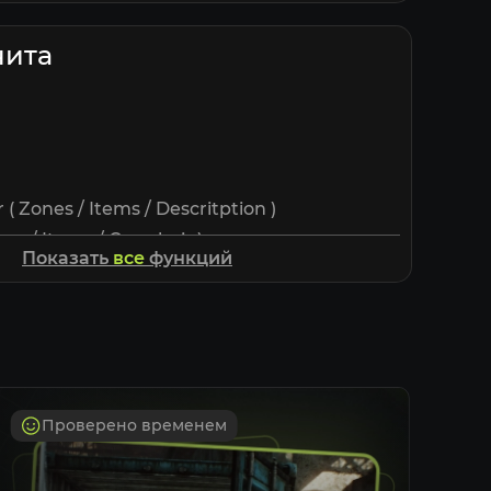
чита
( Zones / Items / Descritption )
es / Items / Crosshair )
Показать
все
функций
s ( Car / PMC / Scav )
 ( Static / Follow )
ime Grenades
ap selection
tem ( Show Aimline when targeted )
Проверено временем
( Damage Numbers / Damage Region / Sound