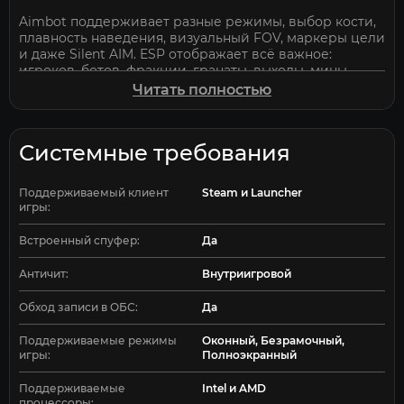
Aimbot поддерживает разные режимы, выбор кости,
плавность наведения, визуальный FOV, маркеры цели
и даже Silent AIM. ESP отображает всё важное:
игроков, ботов, фракции, гранаты, выходы, мины,
оружие, уровни, расстояние и стоимость инвентаря.
Читать полностью
Раздел
Loot
позволяет видеть содержимое
контейнеров, трупов, ценность предметов,
фильтровать по цене и выделять лучший лут.
Системные требования
Radar показывает позиции, направление взгляда
врагов и ключевую информацию в реальном
Поддерживаемый клиент
Steam и Launcher
времени.
Misc
включает отключение отдачи, stamina
игры:
exploit, thermal visor, лут сквозь стены, chams,
быстрый поиск, постоянный дневной свет и другие
Встроенный спуфер:
Да
преимущества.
Desync работает стабильно, не снижает FPS и
Античит:
Внутриигровой
остаётся незаметным благодаря оптимизированной
архитектуре. Покупая Desync на
Elitehacks.ru
, вы
Обход записи в ОБС:
Да
получаете приватный, безопасный и эффективный
инструмент для доминирования в EFT по низкой
Поддерживаемые режимы
Оконный, Безрамочный,
цене.
игры:
Полноэкранный
Поддерживаемые
Intel и AMD
процессоры: